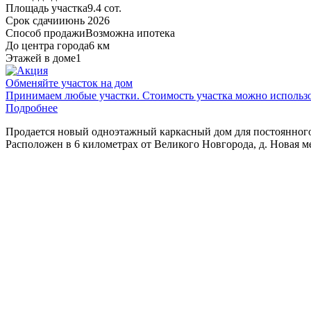
Площадь участка
9.4 сот.
Срок сдачи
июнь 2026
Способ продажи
Возможна ипотека
До центра города
6 км
Этажей в доме
1
Обменяйте участок на дом
Принимаем любые участки. Стоимость участка можно использов
Подробнее
Продается
новый
одноэтажный
каркасный
дом
для
постоянног
Расположен
в 6
километрах
от
Великого
Новгорода
, д. Новая 