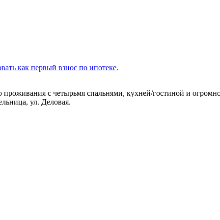
ать как первый взнос по ипотеке.
о
проживания
с
четырьмя
спальнями
,
кухней
/
гостиной
и
огромн
мельница, ул. Деловая
.