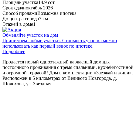
Площадь участка
14.9 сот.
Срок сдачи
октябрь 2026
Способ продажи
Возможна ипотека
До центра города
7 км
Этажей в доме
1
Обменяйте участок на дом
Принимаем любые участки. Стоимость участка можно
использовать как первый взнос по ипотеке.
Подробнее
Продается
новый
одноэтажный
каркасный
дом
для
постоянного
проживания
с
тремя
спальнями
,
кухней
/
гостиной
и
огромной
террасой
!
Дом
в
комплектации
«Заезжай
и живи
»
.
Расположен
в 5
километрах
от
Великого
Новгорода
, д.
Шолохова, ул
. Звездная.