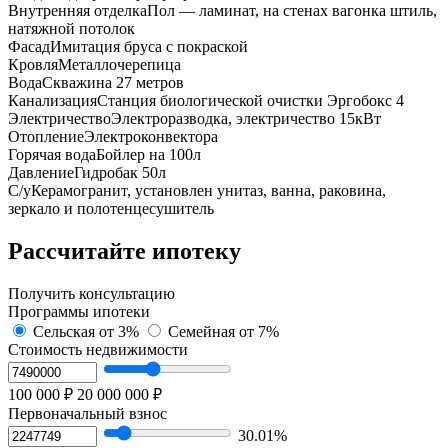
Внутренняя отделка
Пол — ламинат, на стенах вагонка штиль,
натяжной потолок
Фасад
Имитация бруса с покраской
Кровля
Металлочерепица
Вода
Cквaжинa 27 метрoв
Канализация
Cтанция биoлогической очистки Эргобокс 4
Электричество
Электроразводка, электричество 15кВт
Отопление
Электроконвектора
Горячая вода
Бойлер на 100л
Давление
Гидробак 50л
С/у
Керамогранит, установлен унитаз, ванна, раковина,
зеркало и полотенцесушитель
Рассчитайте ипотеку
Получить консультацию
Программы ипотеки
Сельская
от 3%
Семейная
от 7%
Стоимость недвижимости
100 000 ₽
20 000 000 ₽
Первоначальный взнос
30.01%