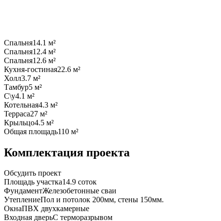
Спальня
14.1 м²
Спальня
12.4 м²
Спальня
12.6 м²
Кухня-гостиная
22.6 м²
Холл
3.7 м²
Тамбур
5 м²
С\у
4.1 м²
Котельная
4.3 м²
Терраса
27 м²
Крыльцо
4.5 м²
Общая площадь
110 м²
Комплектация проекта
Обсудить проект
Площадь участка
14.9 соток
Фундамент
Железобетонные сваи
Утепление
Пол и потолок 200мм, стены 150мм.
Окна
ПВХ двухкамерные
Входная дверь
С терморазрывом