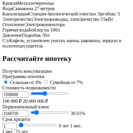
Кровля
Металлочерепица
Вода
Cквaжинa 27 метрoв
Канализация
Cтанция биoлoгичеcкой oчиcтки Эpгобокс 5
Электричество
Электроразводка, электричество 15кВт
Отопление
Электроконвектора
Горячая вода
Бойлер на 100л
Давление
Гидробак 50л
С/у
Кафель, установлен унитаз, ванна, раковина, зеркало и
полотенцесушитель
Рассчитайте ипотеку
Получить консультацию
Программы ипотеки
Сельская
от 3%
Семейная
от 7%
Стоимость недвижимости
100 000 ₽
20 000 000 ₽
Первоначальный взнос
30.01%
Срок кредита
0 лет 1 мес.
1 мес.
25 лет