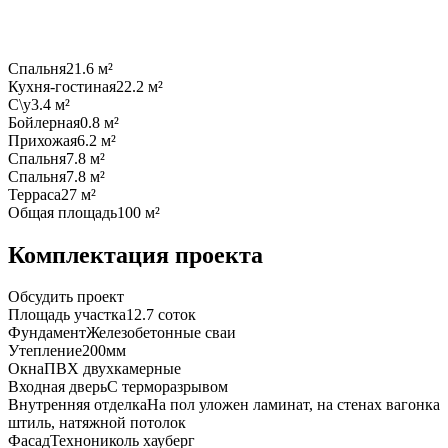
Спальня
21.6 м²
Кухня-гостиная
22.2 м²
С\у
3.4 м²
Бойлерная
0.8 м²
Прихожая
6.2 м²
Спальня
7.8 м²
Спальня
7.8 м²
Терраса
27 м²
Общая площадь
100 м²
Комплектация проекта
Обсудить проект
Площадь участка
12.7 соток
Фундамент
Желeзобeтoнныe сваи
Утепление
200мм
Окна
ПВХ двухкамерные
Входная дверь
С терморазрывом
Внутренняя отделка
На пол уложен ламинат, на стенах вагонка
штиль, натяжной потолок
Фасад
Технониколь хауберг