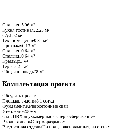
Спальня
15.96 м²
Кухня-гостиная
22.23 м²
С/у
3.52 м²
Тех. помещение
0.81 м²
Прихожая
6.13 м²
Спальня
10.64 м²
Спальня
10.64 м²
Крыльцо
3 м²
Терраса
21 м²
Общая площадь
78 м²
Комплектация проекта
Обсудить проект
Площадь участка
8.1 coтка
Фундамент
Железобетонные сваи
Утепление
200мм
Окна
ПВХ двухкамерные с энергосбережением
Входная дверь
С терморазрывом
Внутренняя отделка
На пол уложен ламинат, на стенах