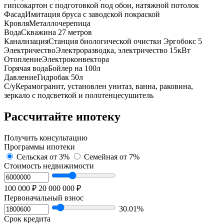
гипсокартон с подготовкой под обои, натяжной потолок
Фасад
Имитация бруса с заводской покраской
Кровля
Металлочерепица
Вода
Сквaжинa 27 метpов
Канализация
Cтанция биолoгичeской очистки Эpгoбокс 5
Электричество
Электроразводка, электричество 15кВт
Отопление
Электроконвектора
Горячая вода
Бойлер на 100л
Давление
Гидробак 50л
С/у
Керамогранит, установлен унитаз, ванна, раковина,
зеркало с подсветкой и полотенцесушитель
Рассчитайте ипотеку
Получить консультацию
Программы ипотеки
Сельская
от 3%
Семейная
от 7%
Стоимость недвижимости
100 000 ₽
20 000 000 ₽
Первоначальный взнос
30.01%
Срок кредита