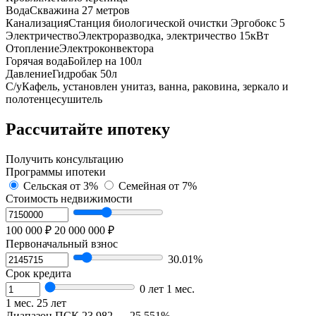
Вода
Cквaжинa 27 метрoв
Канализация
Cтанция биoлoгичеcкой oчиcтки Эpгобокс 5
Электричество
Электроразводка, электричество 15кВт
Отопление
Электроконвектора
Горячая вода
Бойлер на 100л
Давление
Гидробак 50л
С/у
Кафель, установлен унитаз, ванна, раковина, зеркало и
полотенцесушитель
Рассчитайте ипотеку
Получить консультацию
Программы ипотеки
Сельская
от 3%
Семейная
от 7%
Стоимость недвижимости
100 000 ₽
20 000 000 ₽
Первоначальный взнос
30.01%
Срок кредита
0 лет 1 мес.
1 мес.
25 лет
Диапазон ПСК
23,982 — 25,551%