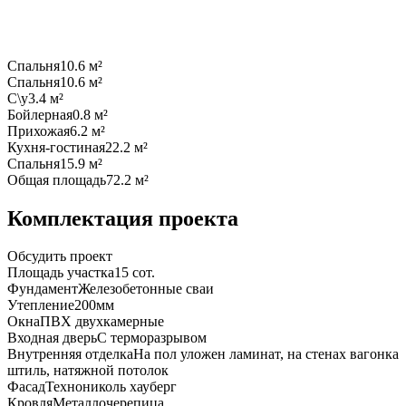
Спальня
10.6 м²
Спальня
10.6 м²
С\у
3.4 м²
Бойлерная
0.8 м²
Прихожая
6.2 м²
Кухня-гостиная
22.2 м²
Спальня
15.9 м²
Общая площадь
72.2 м²
Комплектация проекта
Обсудить проект
Площадь участка
15 сот.
Фундамент
Желeзобeтoнныe сваи
Утепление
200мм
Окна
ПВХ двухкамерные
Входная дверь
С терморазрывом
Внутренняя отделка
На пол уложен ламинат, на стенах вагонка
штиль, натяжной потолок
Фасад
Технониколь хауберг
Кровля
Металлочерепица