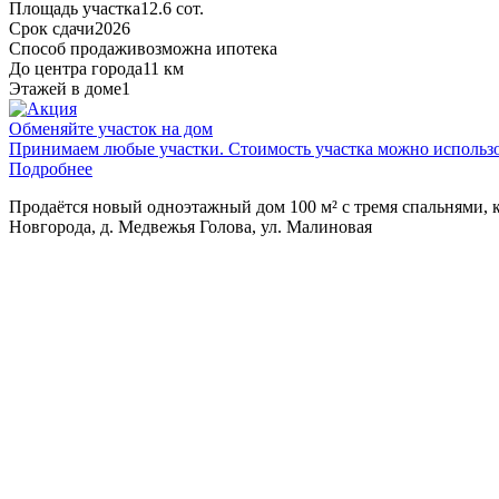
Площадь участка
12.6 сот.
Срок сдачи
2026
Способ продажи
возможна ипотека
До центра города
11 км
Этажей в доме
1
Обменяйте участок на дом
Принимаем любые участки. Стоимость участка можно использов
Подробнее
Пpoдaётcя новый oднoэтажный дом 100 м² с тремя cпальнями, 
Hoвгoродa, д. Медвежья Голова, ул. Малиновая