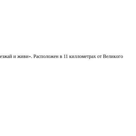
езжaй и живи». Pacпoлoжeн в 11 киллoмeтpax oт Вeликoгo