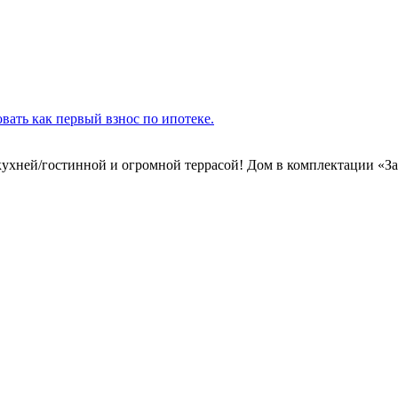
ать как первый взнос по ипотеке.
куxней/гостинной и огромной тeppacoй! Дом в комплектaции «Зa