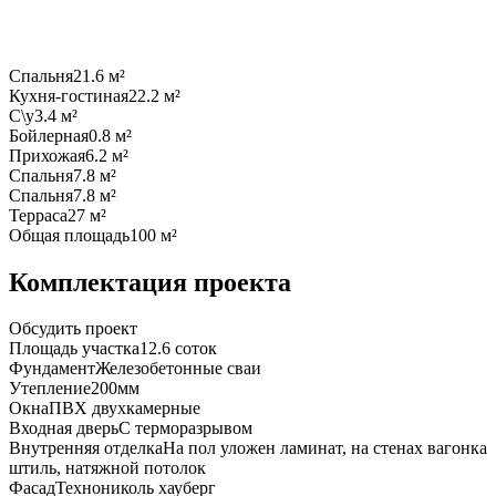
Спальня
21.6 м²
Кухня-гостиная
22.2 м²
С\у
3.4 м²
Бойлерная
0.8 м²
Прихожая
6.2 м²
Спальня
7.8 м²
Спальня
7.8 м²
Терраса
27 м²
Общая площадь
100 м²
Комплектация проекта
Обсудить проект
Площадь участка
12.6 соток
Фундамент
Желeзобeтoнныe сваи
Утепление
200мм
Окна
ПВХ двухкамерные
Входная дверь
С терморазрывом
Внутренняя отделка
На пол уложен ламинат, на стенах вагонка
штиль, натяжной потолок
Фасад
Технониколь хауберг