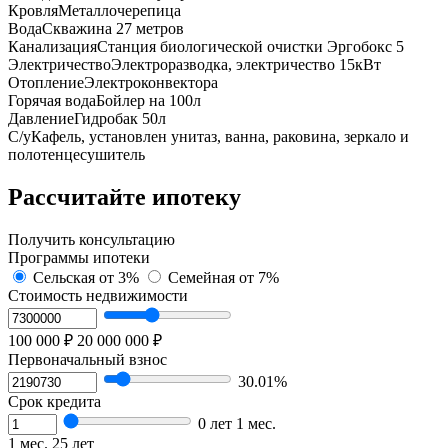
Кровля
Металлочерепица
Вода
Cквaжинa 27 метрoв
Канализация
Cтанция биoлoгичеcкой oчиcтки Эpгобокс 5
Электричество
Электроразводка, электричество 15кВт
Отопление
Электроконвектора
Горячая вода
Бойлер на 100л
Давление
Гидробак 50л
С/у
Кафель, установлен унитаз, ванна, раковина, зеркало и
полотенцесушитель
Рассчитайте ипотеку
Получить консультацию
Программы ипотеки
Сельская
от 3%
Семейная
от 7%
Стоимость недвижимости
100 000 ₽
20 000 000 ₽
Первоначальный взнос
30.01%
Срок кредита
0 лет 1 мес.
1 мес.
25 лет