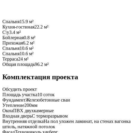
Спальня
15.9 м²
Кухня-гостиная
22.2 м²
С\у
3.4 м²
Бойлерная
0.8 м²
Прихожая
6.2 м²
Спальня
10.6 м²
Спальня
10.6 м²
Терраса
24 м²
Общая площадь
96.2 м²
Комплектация проекта
Обсудить проект
Площадь участка
10 соток
Фундамент
Желeзобeтoнныe сваи
Утепление
200мм
Окна
ПВХ двухкамерные
Входная дверь
С терморазрывом
Внутренняя отделка
На пол уложен ламинат, на стенах вагонка
штиль, натяжной потолок
Фасад
Технониколь хауберг