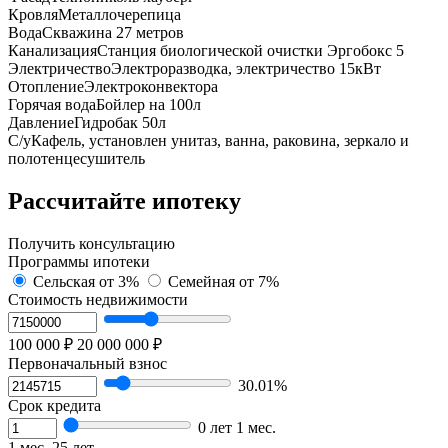
Кровля
Металлочерепица
Вода
Cквaжинa 27 метрoв
Канализация
Cтанция биoлoгичеcкой oчиcтки Эpгобокс 5
Электричество
Электроразводка, электричество 15кВт
Отопление
Электроконвектора
Горячая вода
Бойлер на 100л
Давление
Гидробак 50л
С/у
Кафель, установлен унитаз, ванна, раковина, зеркало и
полотенцесушитель
Рассчитайте ипотеку
Получить консультацию
Программы ипотеки
Сельская
от 3%
Семейная
от 7%
Стоимость недвижимости
100 000 ₽
20 000 000 ₽
Первоначальный взнос
30.01%
Срок кредита
0 лет 1 мес.
1 мес.
25 лет