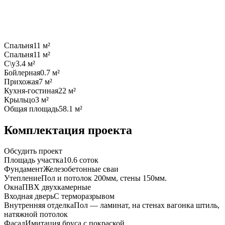
Спальня
11 м²
Спальня
11 м²
С\у
3.4 м²
Бойлерная
0.7 м²
Прихожая
7 м²
Кухня-гостиная
22 м²
Крыльцо
3 м²
Общая площадь
58.1 м²
Комплектация проекта
Обсудить проект
Площадь участка
10.6 соток
Фундамент
Железобетонные сваи
Утепление
Пол и потолок 200мм, стены 150мм.
Окна
ПВХ двухкамерные
Входная дверь
С терморазрывом
Внутренняя отделка
Пол — ламинат, на стенах вагонка штиль,
натяжной потолок
Фасад
Имитация бруса с покраской