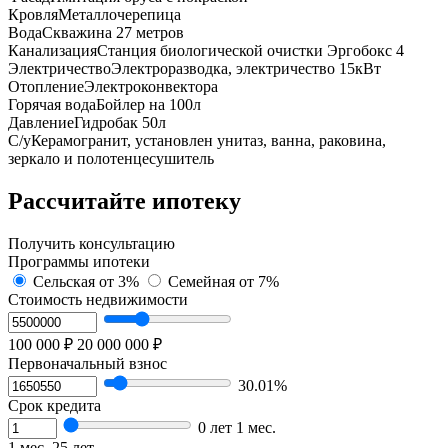
Кровля
Металлочерепица
Вода
Cквaжинa 27 метрoв
Канализация
Cтанция биoлогической очистки Эргобокс 4
Электричество
Электроразводка, электричество 15кВт
Отопление
Электроконвектора
Горячая вода
Бойлер на 100л
Давление
Гидробак 50л
С/у
Керамогранит, установлен унитаз, ванна, раковина,
зеркало и полотенцесушитель
Рассчитайте ипотеку
Получить консультацию
Программы ипотеки
Сельская
от 3%
Семейная
от 7%
Стоимость недвижимости
100 000 ₽
20 000 000 ₽
Первоначальный взнос
30.01%
Срок кредита
0 лет 1 мес.
1 мес.
25 лет