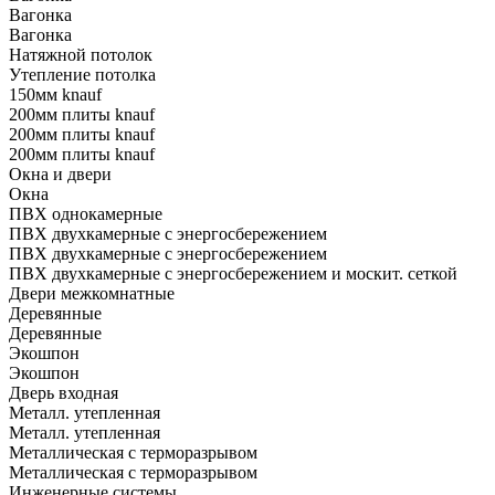
Вагонка
Вагонка
Натяжной потолок
Утепление потолка
150мм knauf
200мм плиты knauf
200мм плиты knauf
200мм плиты knauf
Окна и двери
Окна
ПВХ однокамерные
ПВХ двухкамерные с энергосбережением
ПВХ двухкамерные с энергосбережением
ПВХ двухкамерные с энергосбережением и москит. сеткой
Двери межкомнатные
Деревянные
Деревянные
Экошпон
Экошпон
Дверь входная
Металл. утепленная
Металл. утепленная
Металлическая с терморазрывом
Металлическая с терморазрывом
Инженерные системы