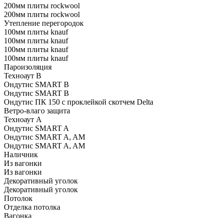
200мм плиты rockwool
200мм плиты rockwool
Утепление перегородок
100мм плиты knauf
100мм плиты knauf
100мм плиты knauf
100мм плиты knauf
Пароизоляция
Техноаут В
Ондутис SMART B
Ондутис SMART В
Ондутис ПК 150 с проклейкой скотчем Delta
Ветро-влаго защита
Техноаут А
Ондутис SMART A
Ондутис SMART A, AM
Ондутис SMART A, AM
Наличник
Из вагонки
Из вагонки
Декоративный уголок
Декоративный уголок
Потолок
Отделка потолка
Вагонка