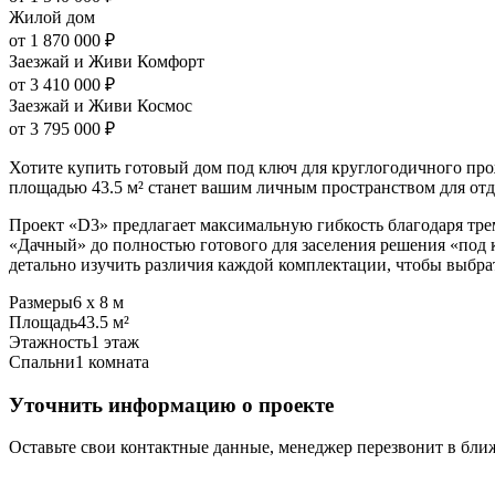
Жилой дом
от 1 870 000 ₽
Заезжай и Живи Комфорт
от 3 410 000 ₽
Заезжай и Живи Космос
от 3 795 000 ₽
Хотите купить готовый дом под ключ для круглогодичного пр
площадью 43.5 м² станет вашим личным пространством для отды
Проект «D3» предлагает максимальную гибкость благодаря тре
«Дачный» до полностью готового для заселения решения «под 
детально изучить различия каждой комплектации, чтобы выбрат
Размеры
6 х 8 м
Площадь
43.5 м²
Этажность
1 этаж
Спальни
1 комната
Уточнить информацию о проекте
Оставьте свои контактные данные, менеджер перезвонит в бл