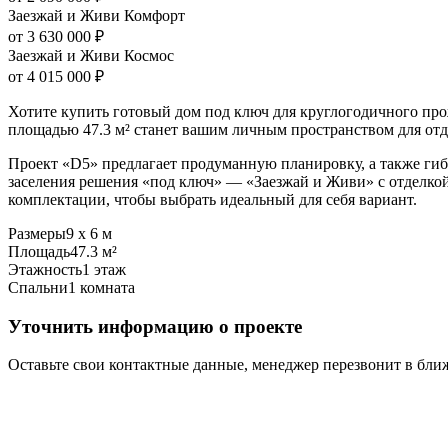
Заезжай и Живи Комфорт
от 3 630 000 ₽
Заезжай и Живи Космос
от 4 015 000 ₽
Хотите купить готовый дом под ключ для круглогодичного пр
площадью 47.3 м² станет вашим личным пространством для отды
Проект «D5» предлагает продуманную планировку, а также ги
заселения решения «под ключ» — «Заезжай и Живи» с отделкой
комплектации, чтобы выбрать идеальный для себя вариант.
Размеры
9 x 6 м
Площадь
47.3 м²
Этажность
1 этаж
Спальни
1 комната
Уточнить информацию о проекте
Оставьте свои контактные данные, менеджер перезвонит в бл