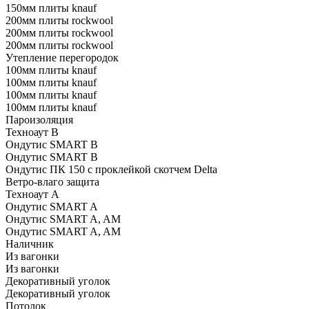
150мм плиты knauf
200мм плиты rockwool
200мм плиты rockwool
200мм плиты rockwool
Утепление перегородок
100мм плиты knauf
100мм плиты knauf
100мм плиты knauf
100мм плиты knauf
Пароизоляция
Техноаут В
Ондутис SMART B
Ондутис SMART В
Ондутис ПК 150 с проклейкой скотчем Delta
Ветро-влаго защита
Техноаут А
Ондутис SMART A
Ондутис SMART A, AM
Ондутис SMART A, AM
Наличник
Из вагонки
Из вагонки
Декоративный уголок
Декоративный уголок
Потолок