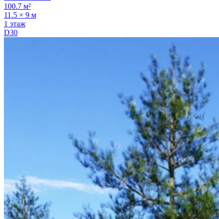
100.7 м²
11.5 × 9 м
1 этаж
D30