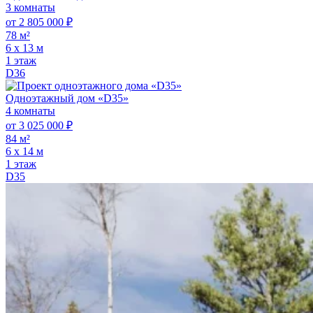
3 комнаты
от 2 805 000 ₽
78 м²
6 х 13 м
1 этаж
D36
Одноэтажный дом «D35»
4 комнаты
от 3 025 000 ₽
84 м²
6 х 14 м
1 этаж
D35