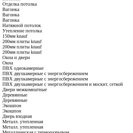
Отделка потолка
Вагонка
Вагонка
Вагонка
Натяжной потолок
Утепление потолка
150мм knauf
200мм плиты knauf
200мм плиты knauf
200мм плиты knauf
Окна и двери
Окна
ПВХ однокамерные
ПВХ двухкамерные с энергосбережением
ПВХ двухкамерные с энергосбережением
ПВХ двухкамерные с энергосбережением и москит. сеткой
Двери межкомнатные
Деревянные
Деревянные
Экошпон
Экошпон
Дверь входная
Металл. утепленная
Металл. утепленная
Металлическая с терморазрывом