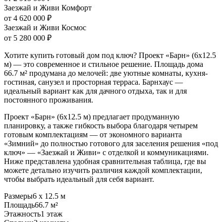
Заезжай и Живи Комфорт
от 4 620 000 ₽
Заезжай и Живи Космос
от 5 280 000 ₽
Хотите купить готовый дом под ключ? Проект «Барн» (6х12.5
м) — это современное и стильное решение. Площадь дома
66.7 м² продумана до мелочей: две уютные комнаты, кухня-
гостиная, санузел и просторная терраса. Барнхаус —
идеальный вариант как для дачного отдыха, так и для
постоянного проживания.
Проект «Барн» (6х12.5 м) предлагает продуманную
планировку, а также гибкость выбора благодаря четырем
готовым комплектациям — от экономного варианта
«Зимний» до полностью готового для заселения решения «под
ключ» — «Заезжай и Живи» с отделкой и коммуникациями.
Ниже представлена удобная сравнительная таблица, где вы
можете детально изучить различия каждой комплектации,
чтобы выбрать идеальный для себя вариант.
Размеры
6 х 12.5 м
Площадь
66.7 м²
Этажность
1 этаж