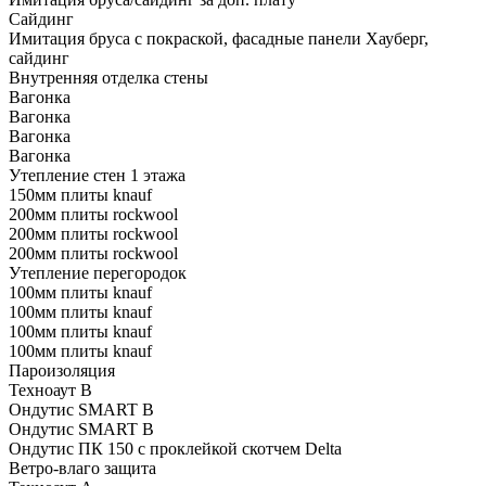
Сайдинг
Имитация бруса с покраской, фасадные панели Хауберг,
сайдинг
Внутренняя отделка стены
Вагонка
Вагонка
Вагонка
Вагонка
Утепление стен 1 этажа
150мм плиты knauf
200мм плиты rockwool
200мм плиты rockwool
200мм плиты rockwool
Утепление перегородок
100мм плиты knauf
100мм плиты knauf
100мм плиты knauf
100мм плиты knauf
Пароизоляция
Техноаут В
Ондутис SMART B
Ондутис SMART В
Ондутис ПК 150 с проклейкой скотчем Delta
Ветро-влаго защита