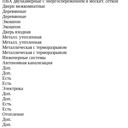
ПВХ двухкамерные с энергосбережением и москит. сеткой
Двери межкомнатные
Деревянные
Деревянные
Экошпон
Экошпон
Дверь входная
Металл. утепленная
Металл. утепленная
Металлическая с терморазрывом
Металлическая с терморазрывом
Инженерные системы
Автономная канализация
Доп.
Доп.
Есть
Есть
Электрика
Доп.
Доп.
Есть
Есть
Отопление
Доп.
Доп.