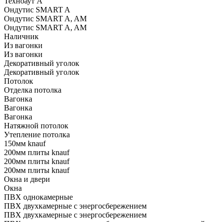
Техноаут А
Ондутис SMART A
Ондутис SMART A, AM
Ондутис SMART A, AM
Наличник
Из вагонки
Из вагонки
Декоративный уголок
Декоративный уголок
Потолок
Отделка потолка
Вагонка
Вагонка
Вагонка
Натяжной потолок
Утепление потолка
150мм knauf
200мм плиты knauf
200мм плиты knauf
200мм плиты knauf
Окна и двери
Окна
ПВХ однокамерные
ПВХ двухкамерные с энергосбережением
ПВХ двухкамерные с энергосбережением