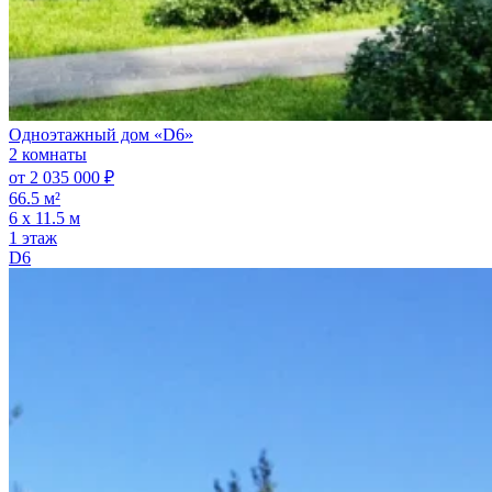
Одноэтажный дом «D6»
2 комнаты
от 2 035 000 ₽
66.5 м²
6 х 11.5 м
1 этаж
D6