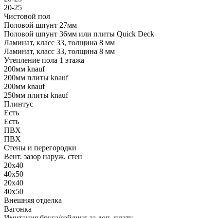
20-25
Чистовой пол
Половой шпунт 27мм
Половой шпунт 36мм или плиты Quick Deck
Ламинат, класс 33, толщина 8 мм
Ламинат, класс 33, толщина 8 мм
Утепление пола 1 этажа
200мм knauf
200мм плиты knauf
200мм knauf
250мм плиты knauf
Плинтус
Есть
Есть
ПВХ
ПВХ
Стены и перегородки
Вент. зазор наруж. стен
20х40
40х50
20х40
40х50
Внешняя отделка
Вагонка
Имитация бруса/сайдинг за доп. плату