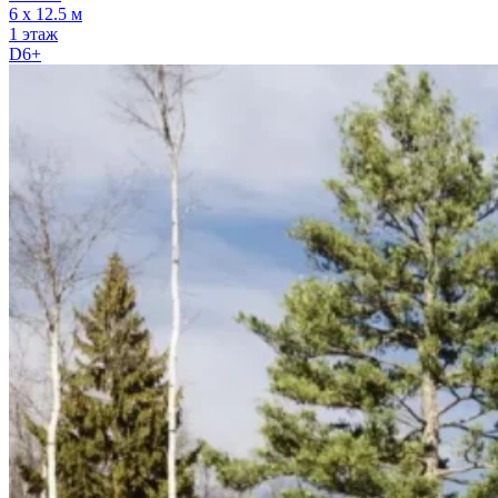
6 х 12.5 м
1 этаж
D6+