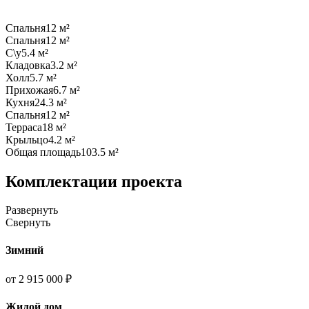
Спальня
12 м²
Спальня
12 м²
С\у
5.4 м²
Кладовка
3.2 м²
Холл
5.7 м²
Прихожая
6.7 м²
Кухня
24.3 м²
Спальня
12 м²
Терраса
18 м²
Крыльцо
4.2 м²
Общая площадь
103.5 м²
Комплектации проекта
Развернуть
Свернуть
Зимний
от 2 915 000 ₽
Жилой дом