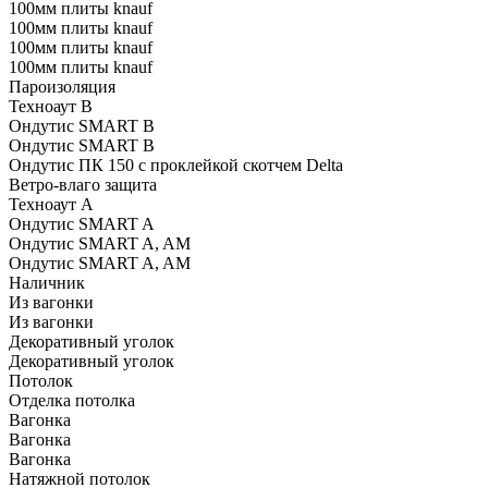
100мм плиты knauf
100мм плиты knauf
100мм плиты knauf
100мм плиты knauf
Пароизоляция
Техноаут В
Ондутис SMART B
Ондутис SMART В
Ондутис ПК 150 с проклейкой скотчем Delta
Ветро-влаго защита
Техноаут А
Ондутис SMART A
Ондутис SMART A, AM
Ондутис SMART A, AM
Наличник
Из вагонки
Из вагонки
Декоративный уголок
Декоративный уголок
Потолок
Отделка потолка
Вагонка
Вагонка
Вагонка
Натяжной потолок