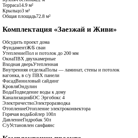
Терраса
14.9 м²
Крыльцо
3 м²
Общая площадь
72.8 м²
Комплектация «Заезжай и Живи»
Обсудить проект дома
Фундамент
Ж/Б сваи
Утепление
Пол и потолок до 200 мм
Окна
ПВХ двухкамерные
Входная дверь
Утепленная
Внутренняя отделка
Полы — ламинат, стены и потолок
вагонка, в с/у ПВХ панели
Фасад
Виниловый сайдинг
Кровля
Ондулин
Вода
Подведение воды к дому
Канализация
БОС Эргобокс 4
Электричество
Электроразводка
Отопление
Отопление электроконвектора
Горячая вода
Бойлер 100л
Давление
Гидробак 50л
С/у
Установлен санфаянс