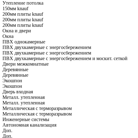
Утепление потолка
150мм knauf
200мм плиты knauf
200мм плиты knauf
200мм плиты knauf
Окна и двери
Окна
ПВХ однокамерные
ПВХ двухкамерные с энергосбережением
ПВХ двухкамерные с энергосбережением
ПВХ двухкамерные с энергосбережением и москит. сеткой
Двери межкомнатные
Деревянные
Деревянные
Экошпон
Экошпон
Дверь входная
Металл. утепленная
Металл. утепленная
Металлическая с терморазрывом
Металлическая с терморазрывом
Инженерные системы
Автономная канализация
Доп.
Доп.