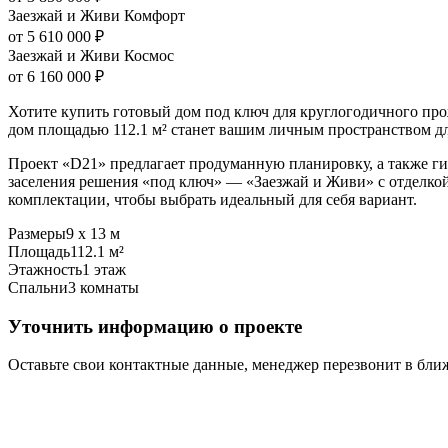
Заезжай и Живи Комфорт
от 5 610 000 ₽
Заезжай и Живи Космос
от 6 160 000 ₽
Хотите купить готовый дом под ключ для круглогодичного п
дом площадью 112.1 м² станет вашим личным пространством для
Проект «D21» предлагает продуманную планировку, а также г
заселения решения «под ключ» — «Заезжай и Живи» с отделкой
комплектации, чтобы выбрать идеальный для себя вариант.
Размеры
9 х 13 м
Площадь
112.1 м²
Этажность
1 этаж
Спальни
3 комнаты
Уточнить информацию о проекте
Оставьте свои контактные данные, менеджер перезвонит в бл