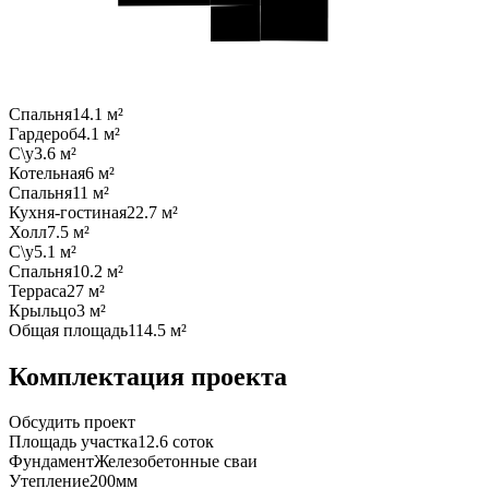
Спальня
14.1 м²
Гардероб
4.1 м²
С\у
3.6 м²
Котельная
6 м²
Спальня
11 м²
Кухня-гостиная
22.7 м²
Холл
7.5 м²
С\у
5.1 м²
Спальня
10.2 м²
Терраса
27 м²
Крыльцо
3 м²
Общая площадь
114.5 м²
Комплектация проекта
Обсудить проект
Площадь участка
12.6 coток
Фундамент
Железобетонные сваи
Утепление
200мм