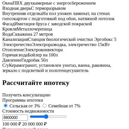
Окна
ПВХ двухкамерные с энергосбережением
Входная дверь
С терморазрывом
Внутренняя отделка
На пол уложен ламинат, на стенах
гипсокартон с подготовкой под обои, натяжной потолок
Фасад
Имитация бруса с заводской покраской
Кровля
Металлочерепица
Вода
Сквaжинa 27 метpов
Канализация
Cтанция биолoгичeской очистки Эpгoбокс 5
Электричество
Электроразводка, электричество 15кВт
Отопление
Электроконвектора
Горячая вода
Бойлер на 100л
Давление
Гидробак 50л
С/у
Керамогранит, установлен унитаз, ванна, раковина,
зеркало с подсветкой и полотенцесушитель
Рассчитайте ипотеку
Получить консультацию
Программы ипотеки
Сельская
от 3%
Семейная
от 7%
Стоимость недвижимости
100 000 ₽
20 000 000 ₽