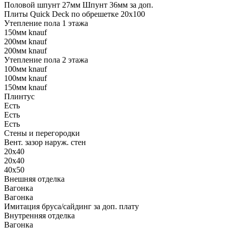
Половой шпунт 27мм Шпунт 36мм за доп.
Плиты Quick Deck по обрешетке 20х100
Утепление пола 1 этажа
150мм knauf
200мм knauf
200мм knauf
Утепление пола 2 этажа
100мм knauf
100мм knauf
150мм knauf
Плинтус
Есть
Есть
Есть
Стены и перегородки
Вент. зазор наруж. стен
20х40
20х40
40х50
Внешняя отделка
Вагонка
Вагонка
Имитация бруса/сайдинг за доп. плату
Внутренняя отделка
Вагонка