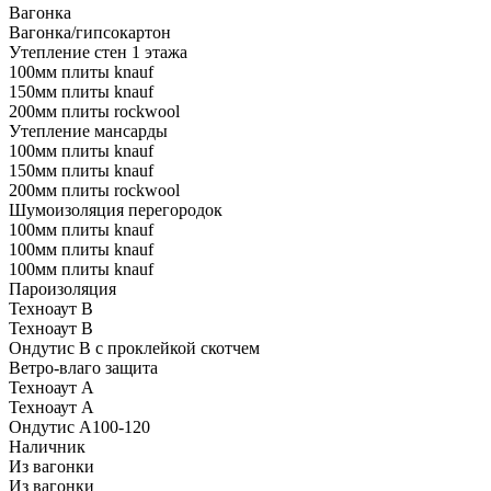
Вагонка
Вагонка/гипсокартон
Утепление стен 1 этажа
100мм плиты knauf
150мм плиты knauf
200мм плиты rockwool
Утепление мансарды
100мм плиты knauf
150мм плиты knauf
200мм плиты rockwool
Шумоизоляция перегородок
100мм плиты knauf
100мм плиты knauf
100мм плиты knauf
Пароизоляция
Техноаут В
Техноаут В
Ондутис В с проклейкой скотчем
Ветро-влаго защита
Техноаут А
Техноаут А
Ондутис А100-120
Наличник
Из вагонки
Из вагонки