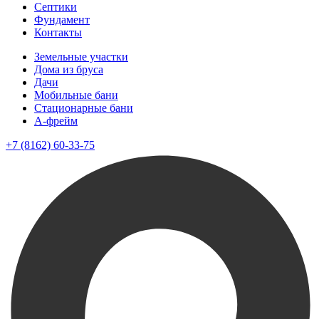
Септики
Фундамент
Контакты
Земельные участки
Дома из бруса
Дачи
Мобильные бани
Стационарные бани
A-фрейм
+7 (8162) 60-33-75