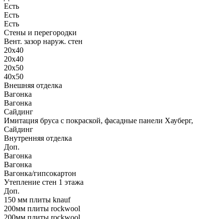
Есть
Есть
Есть
Стены и перегородки
Вент. зазор наруж. стен
20х40
20х40
20х50
40х50
Внешняя отделка
Вагонка
Вагонка
Сайдинг
Имитация бруса с покраской, фасадные панели Хауберг,
Сайдинг
Внутренняя отделка
Доп.
Вагонка
Вагонка
Вагонка/гипсокартон
Утепление стен 1 этажа
Доп.
150 мм плиты knauf
200мм плиты rockwool
200мм плиты rockwool