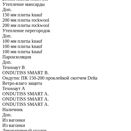
Утепление мансарды
Доп.
150 мм плиты knauf
200 мм плиты rockwool
200 мм плиты rockwool
Утепление перегородок
Доп.
100 мм плиты knauf
100 мм плиты knauf
100 мм плиты knauf
Пароизоляция
Доп.
Техноаут В
ONDUTISS SMART В.
Ондутис ПК 150-200 проклейкой скотчем Delta
Ветро-влаго защита
Техноаут А
ONDUTISS SMART A.
ONDUTISS SMART A.
ONDUTISS SMART A.
Наличник
Доп.
Из вагонки
Из вагонки
Декоративный уголок