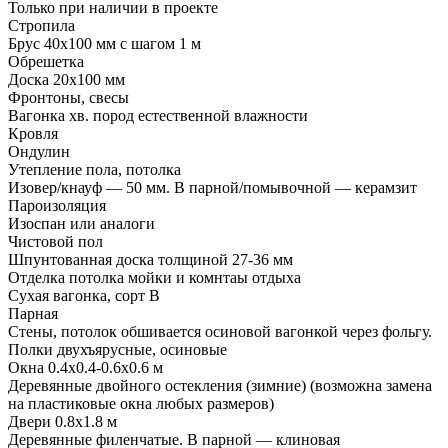
Только при наличии в проекте
Стропила
Брус 40х100 мм с шагом 1 м
Обрешетка
Доска 20х100 мм
Фронтоны, свесы
Вагонка хв. пород естественной влажности
Кровля
Ондулин
Утепление пола, потолка
Изовер/кнауф — 50 мм. В парной/помывочной — керамзит
Пароизоляция
Изоспан или аналоги
Чистовой пол
Шпунтованная доска толщиной 27-36 мм
Отделка потолка мойки и комнтаы отдыха
Сухая вагонка, сорт В
Парная
Стены, потолок обшивается осиновой вагонкой через фольгу.
Полки двухъярусные, осиновые
Окна 0.4х0.4-0.6х0.6 м
Деревянные двойного остекления (зимние) (возможна замена
на пластиковые окна любых размеров)
Двери 0.8х1.8 м
Деревянные филенчатые. В парной — клиновая