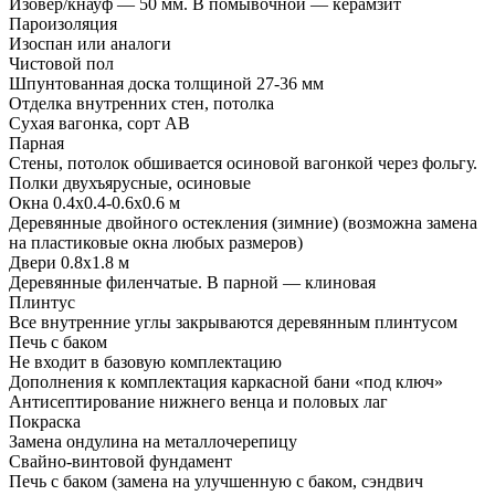
Изовер/кнауф — 50 мм. В помывочной — керамзит
Пароизоляция
Изоспан или аналоги
Чистовой пол
Шпунтованная доска толщиной 27-36 мм
Отделка внутренних стен, потолка
Сухая вагонка, сорт АВ
Парная
Стены, потолок обшивается осиновой вагонкой через фольгу.
Полки двухъярусные, осиновые
Окна 0.4х0.4-0.6х0.6 м
Деревянные двойного остекления (зимние) (возможна замена
на пластиковые окна любых размеров)
Двери 0.8х1.8 м
Деревянные филенчатые. В парной — клиновая
Плинтус
Все внутренние углы закрываются деревянным плинтусом
Печь с баком
Не входит в базовую комплектацию
Дополнения к комплектация каркасной бани «под ключ»
Антисептирование нижнего венца и половых лаг
Покраска
Замена ондулина на металлочерепицу
Свайно-винтовой фундамент
Печь с баком (замена на улучшенную с баком, сэндвич