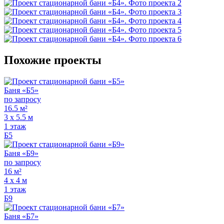
Похожие проекты
Баня «Б5»
по запросу
16.5 м²
3 х 5.5 м
1 этаж
Б5
Баня «Б9»
по запросу
16 м²
4 х 4 м
1 этаж
Б9
Баня «Б7»