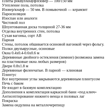
Плиты роквул/кнауф/изовер — 100/150 мм
Утепление пола, потолка
Изовер/кнауф — 50 мм. В помывочной — керамзит
Пароизоляция
Изоспан или аналоги
Чистовой пол
Шпунтованная доска толщиной 27-36 мм
Отделка внутренних стен, потолка
Сухая вагонка, сорт АВ
Парная
Стены, потолок обшивается осиновой вагонкой через фольгу.
Полки двухъярусные, осиновые
Окна 0.4х0.4-0.6х0.6 м
Деревянные двойного остекления (зимние) (возможна замена
на пластиковые окна любых размеров)
Двери 0.8х1.8 м
Деревянные филенчатые. В парной — клиновая
Плинтус
Все внутренние углы закрываются деревянным плинтусом
Печь с баком
Не входит в базовую комплектацию
Дополнения к комплектация каркасной бани «под ключ»
Антисептирование нижнего венца и половых лаг
Покраска
Замена ондулина на металлочерепицу