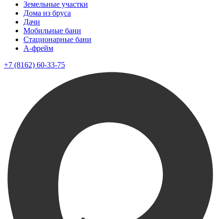
Земельные участки
Дома из бруса
Дачи
Мобильные бани
Стационарные бани
A-фрейм
+7 (8162) 60-33-75