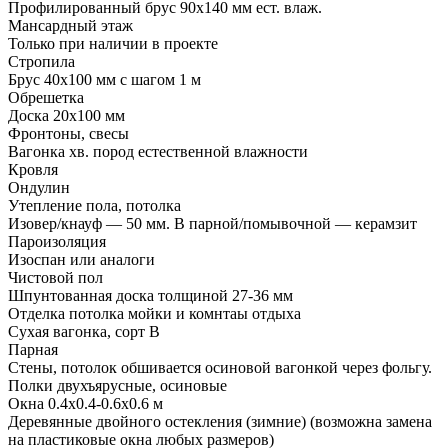
Профилированный брус 90х140 мм ест. влаж.
Мансардный этаж
Только при наличии в проекте
Стропила
Брус 40х100 мм с шагом 1 м
Обрешетка
Доска 20х100 мм
Фронтоны, свесы
Вагонка хв. пород естественной влажности
Кровля
Ондулин
Утепление пола, потолка
Изовер/кнауф — 50 мм. В парной/помывочной — керамзит
Пароизоляция
Изоспан или аналоги
Чистовой пол
Шпунтованная доска толщиной 27-36 мм
Отделка потолка мойки и комнтаы отдыха
Сухая вагонка, сорт В
Парная
Стены, потолок обшивается осиновой вагонкой через фольгу.
Полки двухъярусные, осиновые
Окна 0.4х0.4-0.6х0.6 м
Деревянные двойного остекления (зимние) (возможна замена
на пластиковые окна любых размеров)