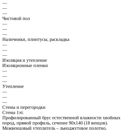
—
—
—
Чистовой пол
—
—
—
Наличники, плинтусы, раскладка
—
—
—
Изоляция и утепление
Изоляционные пленки
—
—
—
Утепление
—
—
—
Стены и перегородки
Стены 1эт.
Профилированный брус естественной влажности хвойных
пород, прямой профиль, сечение 90х140 (18 венцов).
Межвенцовый утеплитель – льноджутовое полотно.