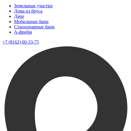
Земельные участки
Дома из бруса
Дачи
Мобильные бани
Стационарные бани
A-фрейм
+7 (8162) 60-33-75