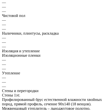
—
—
—
Чистовой пол
—
—
—
Наличники, плинтусы, раскладка
—
—
—
Изоляция и утепление
Изоляционные пленки
—
—
—
Утепление
—
—
—
Стены и перегородки
Стены 1эт.
Профилированный брус естественной влажности хвойных
пород, прямой профиль, сечение 90х140 (18 венцов).
Межвенцовый утеплитель – льноджутовое полотно.