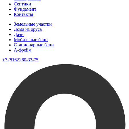
Септики
Фундамент
Контакты
Земельные участки
Дома из бруса
Дачи
Мобильные бани
Стационарные бани
A-фрейм
+7 (8162) 60-33-75