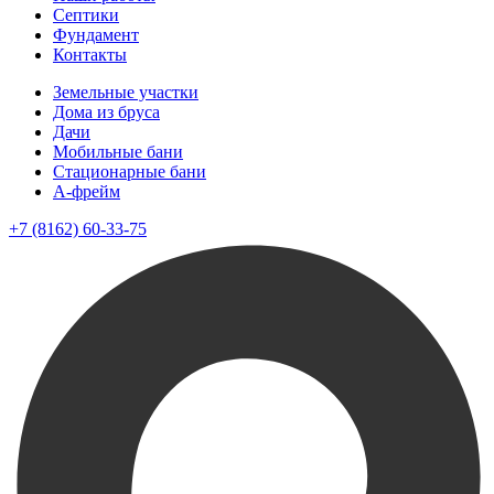
Септики
Фундамент
Контакты
Земельные участки
Дома из бруса
Дачи
Мобильные бани
Стационарные бани
A-фрейм
+7 (8162) 60-33-75