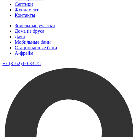
Септики
Фундамент
Контакты
Земельные участки
Дома из бруса
Дачи
Мобильные бани
Стационарные бани
A-фрейм
+7 (8162) 60-33-75