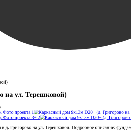
вой)
о на ул. Терешковой)
+ 2
в д. Григорово на ул. Терешковой. Подробное описание: фундам