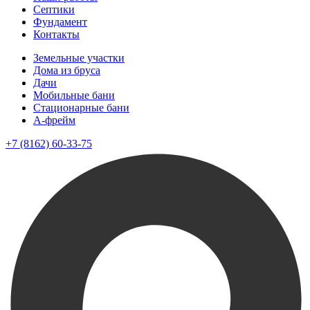
Септики
Фундамент
Контакты
Земельные участки
Дома из бруса
Дачи
Мобильные бани
Стационарные бани
A-фрейм
+7 (8162) 60-33-75