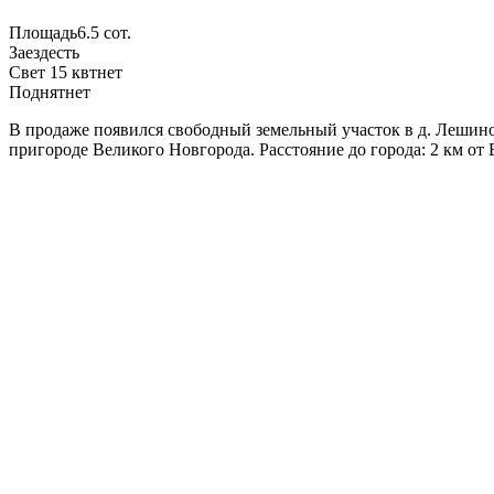
Площадь
6.5 сот.
Заезд
есть
Свет 15 квт
нет
Поднят
нет
В продаже появился свободный земельный участок в д. Лешино 
пригороде Великого Новгорода. Расстояние до города: 2 км от