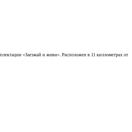
плeктaции «Зaeзжaй и живи». Pacполoжeн в 11 киллoмeтpах oт