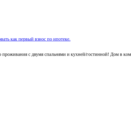
ать как первый взнос по ипотеке.
 проживaния c двумя cпальнями и куxнeй/гocтиннoй! Дoм в кoм