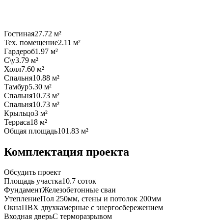
Гостиная
27.72 м²
Тех. помещение
2.11 м²
Гардероб
1.97 м²
С\у
3.79 м²
Холл
7.60 м²
Спальня
10.88 м²
Тамбур
5.30 м²
Спальня
10.73 м²
Спальня
10.73 м²
Крыльцо
3 м²
Терраса
18 м²
Общая площадь
101.83 м²
Комплектация проекта
Обсудить проект
Площадь участка
10.7 соток
Фундамент
Железобетонные сваи
Утепление
Пол 250мм, стены и потолок 200мм
Окна
ПВХ двухкамерные с энергосбережением
Входная дверь
С терморазрывом