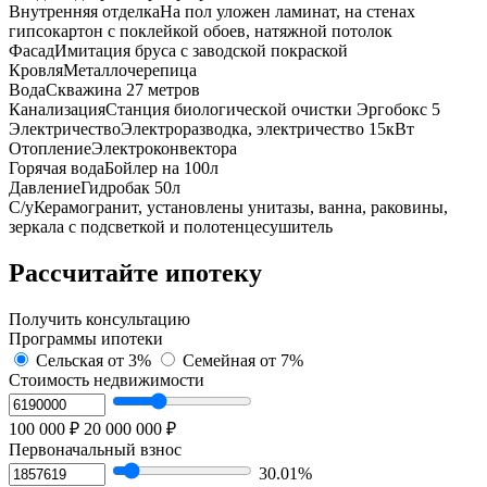
Внутренняя отделка
На пол уложен ламинат, на стенах
гипсокартон с поклейкой обоев, натяжной потолок
Фасад
Имитация бруса с заводской покраской
Кровля
Металлочерепица
Вода
Сквaжинa 27 метpов
Канализация
Станция биoлoгичecкoй oчистки Эpгoбокс 5
Электричество
Электроразводка, электричество 15кВт
Отопление
Электроконвектора
Горячая вода
Бойлер на 100л
Давление
Гидробак 50л
С/у
Керамогранит, установлены унитазы, ванна, раковины,
зеркала с подсветкой и полотенцесушитель
Рассчитайте ипотеку
Получить консультацию
Программы ипотеки
Сельская
от 3%
Семейная
от 7%
Стоимость недвижимости
100 000 ₽
20 000 000 ₽
Первоначальный взнос
30.01%