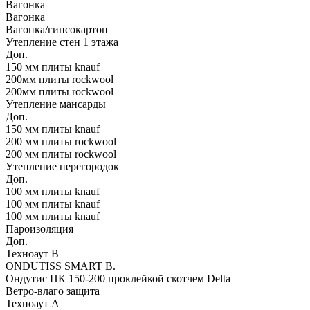
Вагонка
Вагонка
Вагонка/гипсокартон
Утепление стен 1 этажа
Доп.
150 мм плиты knauf
200мм плиты rockwool
200мм плиты rockwool
Утепление мансарды
Доп.
150 мм плиты knauf
200 мм плиты rockwool
200 мм плиты rockwool
Утепление перегородок
Доп.
100 мм плиты knauf
100 мм плиты knauf
100 мм плиты knauf
Пароизоляция
Доп.
Техноаут В
ONDUTISS SMART В.
Ондутис ПК 150-200 проклейкой скотчем Delta
Ветро-влаго защита
Техноаут А