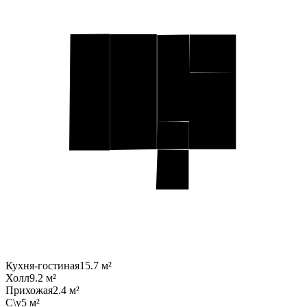
Кухня-гостиная
15.7 м²
Холл
9.2 м²
Прихожая
2.4 м²
С\у
5 м²