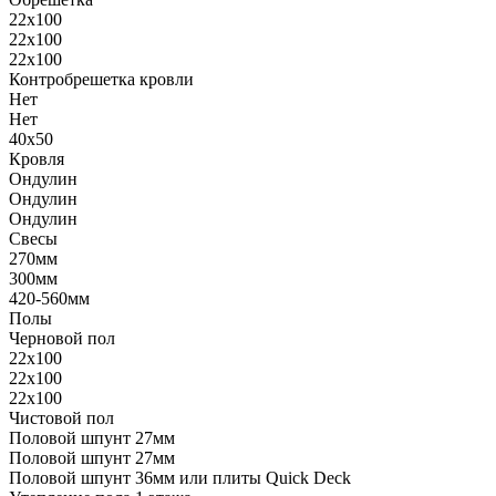
22х100
22х100
22х100
Контробрешетка кровли
Нет
Нет
40х50
Кровля
Ондулин
Ондулин
Ондулин
Свесы
270мм
300мм
420-560мм
Полы
Черновой пол
22х100
22х100
22х100
Чистовой пол
Половой шпунт 27мм
Половой шпунт 27мм
Половой шпунт 36мм или плиты Quick Deck