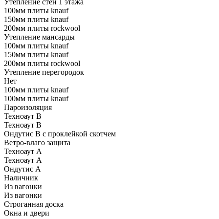
Утепление стен 1 этажа
100мм плиты knauf
150мм плиты knauf
200мм плиты rockwool
Утепление мансарды
100мм плиты knauf
150мм плиты knauf
200мм плиты rockwool
Утепление перегородок
Нет
100мм плиты knauf
100мм плиты knauf
Пароизоляция
Техноаут В
Техноаут В
Ондутис В с проклейкой скотчем
Ветро-влаго защита
Техноаут А
Техноаут А
Ондутис А
Наличник
Из вагонки
Из вагонки
Строганная доска
Окна и двери