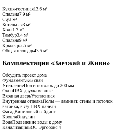
Кухня-гостиная
13.6 м²
Спальня
7.9 м²
С\у
3 м²
Котельная
3 м²
Холл
1.7 м²
Тамбур
3.4 м²
Спальня
9 м²
Крыльцо
2.5 м²
Общая площадь
43.5 м²
Комплектация «Заезжай и Живи»
Обсудить проект дома
Фундамент
Ж/Б сваи
Утепление
Пол и потолок до 200 мм
Окна
ПВХ двухкамерные
Входная дверь
Утепленная
Внутренняя отделка
Полы — ламинат, стены и потолок
вагонка, в с/у ПВХ панели
Фасад
Виниловый сайдинг
Кровля
Ондулин
Вода
Подведение воды к дому
Канализация
БОС Эргобокс 4