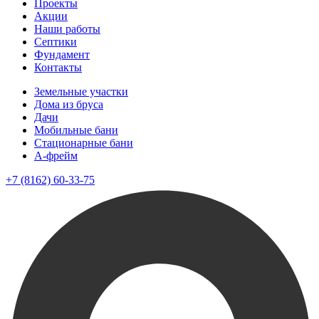
Проекты
Акции
Наши работы
Септики
Фундамент
Контакты
Земельные участки
Дома из бруса
Дачи
Мобильные бани
Стационарные бани
A-фрейм
+7 (8162) 60-33-75